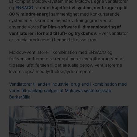
Et komplet Moldow-system med Moldows egne ventilatorer
og
ENSACO
sikrer
et højeffektivt system, der bruger op til
80 % mindre energi
sammenlignet med konkurrerende
systemer. Vi sikrer den højeste virkningsgrad ved at
anvende vores
FanDim-software til dimensionering af
ventilatorer i forhold til luft- og trykbehov
. Hver ventilator
er specialproduceret i henhold til disse krav.
Moldow-ventilatorer i kombination med ENSACO og
frekvensomformere sikrer optimeret energiforbrug ved at
tilpasse lufttilførslen til det aktuelle behov. Ventilatorerne
leveres også med lydbokse/lyddæmpere.
Ventilatorer til anden industriel brug end i kombination med
vores filteranlæg sælges af Moldows søsterselskab
BarkerBille.