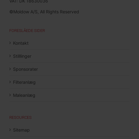
VAT: DK 18630036
©Moldow A/S, All Rights Reserved
FORESLÅEDE SIDER
Kontakt
Stilllinger
Sponsorater
Filteranlæg
Maleanlæg
RESOURCES
Sitemap