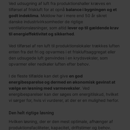
Ved udsugning af luft fra produktionshaller kræves en
tilførsel af friskluft for at opnå
balance i bygningen og et
godt indeklima
. Moldow har i mere end 50 år sikret
danske industrivirksomheder de rigtige
ventilationsløsninger, som altid
lever op til gældende krav
til energieffektivitet og sikkerhed
.
Ved tilførsel af ren luft til produktionslokaler trækkes luften
enten fra det fri og opvarmes i et friskluftsaggregat eller
den udsugede luft genvindes i en krydsveksler, som
opvarmer eller nedkøler luften efter behov.
I de fleste tilfælde kan det give
en god
energibesparelse og dermed en økonomisk gevinst at
vælge en løsning med varmeveksler
. Ved
energibesparelser kan der søges om energitilskud, hvilket
vi sørger for, hvis vi vurderer, at der er en mulighed herfor.
Den helt rigtige løsning
Hvilken løsning, der er den mest optimale, afhænger af
produktionsfaciliteter, kapacitet, driftstimer og behov.