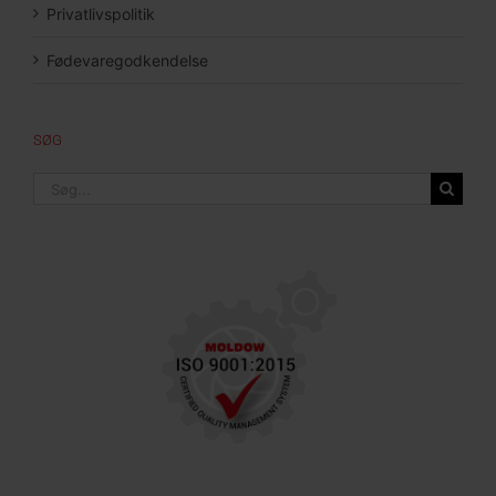
Privatlivspolitik
Fødevaregodkendelse
SØG
Søg
efter: