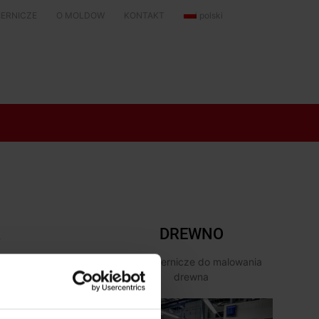
KIERNICZE
O MOLDOW
KONTAKT
polski
A
DREWNO
Linie lakiernicze do malowania
drewna
orzyw