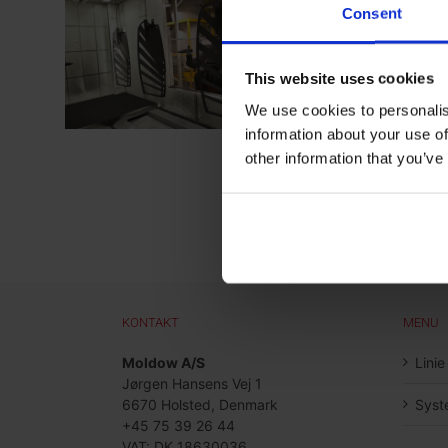
Consent
This website uses cookies
We use cookies to personalis
information about your use of
other information that you’ve
KONTAKT
MENU
Moldow A/S
Linie
Jørgen Hansens Vej 1
6670 Holsted, Denmark
Syst
+45 75 39 26 44
VAT: DK 18630036